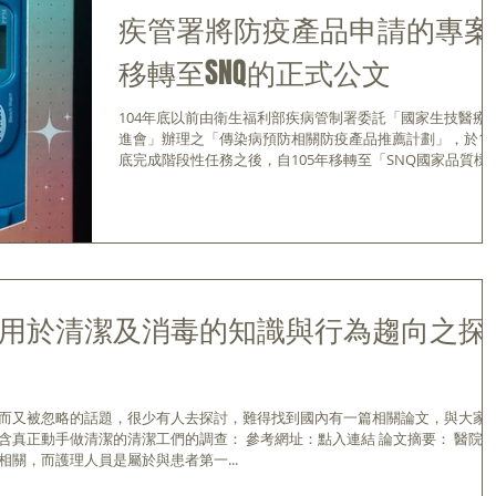
疾管署將防疫產品申請的專案
移轉至SNQ的正式公文
104年底以前由衛生福利部疾病管制署委託「國家生技醫療
進會」辦理之「傳染病預防相關防疫產品推薦計劃」，於10
底完成階段性任務之後，自105年移轉至「SNQ國家品質標
章」續處，為持續提供民眾選購防疫產品之參考及輔導業者
產具品質及安全性之產品。 點入閱覽文件
用於清潔及消毒的知識與行為趨向之探
而又被忽略的話題，很少有人去探討，難得找到國內有一篇相關論文，與大家
真正動手做清潔的清潔工們的調查： 參考網址：點入連結 論文摘要： 醫院的
關，而護理人員是屬於與患者第一...