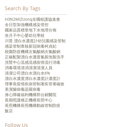
Search By Tags
H3N2
MIZU
snq
全國校護協進會
全日型
加強機構感染管控
國家品質標章
地下水
地理分佈
坐月子中心
嬰幼兒
學校
川普 漂白水濃度計
幼兒園
感染管制
感染管制查核
新冠病毒
柯貞妃
校園防疫
機構
次氯酸納
次氯酸鈉
正確配製漂白水濃度
氯胺
泡製
洗手
洗腎中心
流感
流感疫情
流行
消毒
消毒環境
清消
清潔
清潔人員
清潔公司
漂白水
漂白水6%
漂白水濃度
漂白水濃度計
濃度計
理事長
疫情
疾病管制署
疾管署
確效
美潔
腸病毒
諾羅病毒
身心障礙福利機構
郭台銘
醫院
長期照護矯正機構
長照中心
長照機構
長照機構動線管制
防疫
飯店
Follow Us