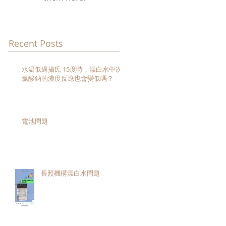
Recent Posts
策
4
水温低過攝氏 15度時，漂白水中次
氯酸鈉的濃度反應也會變低嗎？
生
電池問題
長照機構漂白水問題
分