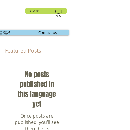
Cart
部落格
Contact us
Featured Posts
的
No posts
的
基
published in
指
this language
濃
yet
Once posts are
published, you’ll see
them here.