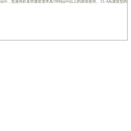
00ppm，也適用於某些濃度需求為1000ppm以上的環境使用。 CL-4高濃度型的最