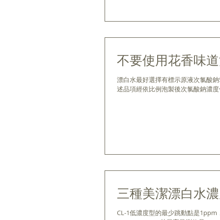
不要使用花香味道
漂白水最好選擇有標示原液次氯酸鈉
述品項經依比例泡製後次氯酸鈉濃度
三種美潔漂白水濃
CL-1低濃度型的最少跳動點是1pp