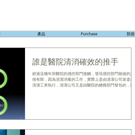
t
產品
Purchase
防疫
誰是醫院清消確效的推手
經過這幾年與醫院的感控部門接觸，發現感控部門能做的真
很有限，因為清潔消毒的工作，實際上是由清潔公司派遣來
清潔工來執行，清潔公司又是由醫院的總務部門發包的，而
本上，清潔公司是依合約來做，如果總務部門在標單內沒有
明，包商需負責落實漂白水使用濃度，需每次都使用漂白水
度計...