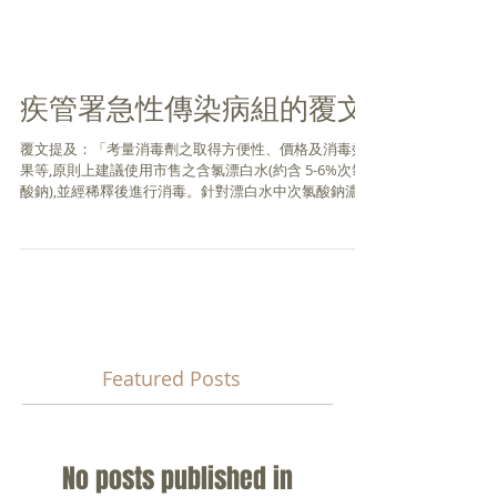
疾管署急性傳染病組的覆文
覆文提及：「考量消毒劑之取得方便性、價格及消毒效
果等,原則上建議使用市售之含氯漂白水(約含 5-6%次氯
酸鈉),並經稀釋後進行消毒。針對漂白水中次氯酸鈉濃度
會隨?時間逐漸下降的情況, 在本署所制訂之「腸病毒消
毒注意事項」中,已提醒⺠眾注意購買距離生產日期較近
的...
Featured Posts