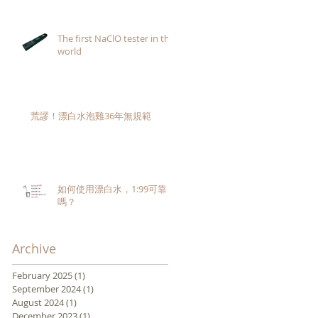
的
基
指
The first NaClO tester in the
濃
world
荒謬！漂白水泡雞36年無規範
染
如何使用漂白水，1:99可靠
看
嗎？
度
論
更
Archive
February 2025
(1)
1 post
September 2024
(1)
1 post
August 2024
(1)
1 post
December 2023
(1)
1 post