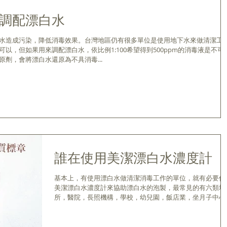
調配漂白水
水造成污染，降低消毒效果。台灣地區仍有很多單位是使用地下水來做清潔工
以，但如果用來調配漂白水，依比例1:100希望得到500ppm的消毒液是不可
劑，會將漂白水還原為不具消毒...
誰在使用美潔漂白水濃度計
基本上，有使用漂白水做清潔消毒工作的單位，就有必要使
美潔漂白水濃度計來協助漂白水的泡製，最常見的有六類場
所，醫院，長照機構，學校，幼兒園，飯店業，坐月子中心
以下詳列各類場所已經使用美潔的名單，日後將定期更新。
醫院 彰基醫院 台北馬偕 中榮埔里分院 南門綜合醫院...