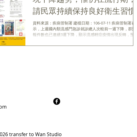
請民眾持續保持良好衛生習慣
資料來源：疾病管制署 建檔日期：106-07-11 疾病管制署表
示，上週國內類流感門急診就診總人次較前一週下降，群聚
報件數也已連續3週下降，顯示流感輕症疫情出現反轉，預
疫情將逐漸趨緩；惟持續有發展成重症個案確診，提醒民眾
不可輕忽疫情，應保持良好衛生習慣，有呼吸道症狀...
com
026 transfer to Wan Studio