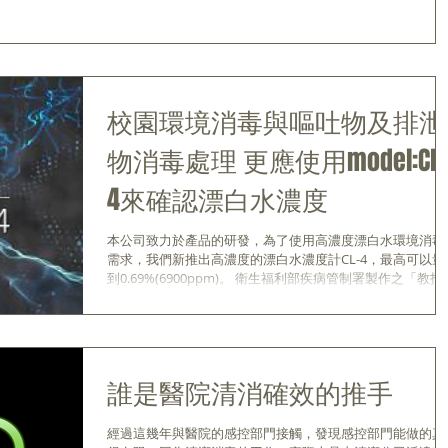
校園環境消毒與嘔吐物及排泄
物消毒處理 更應使用model:CL-
4來確認漂白水濃度
本公司致力於產品的研發，為了使用高濃度漂白水環境消毒
需求，我們新推出高濃度的漂白水濃度計CL-4，最高可以量
到0.69%(6900ppm)。 衛生福利部疾病管制署製作之「教托
人員腸病毒防治手冊」(2017 年 12...
誰是醫院清消確效的推手
經過這幾年與醫院的感控部門接觸，發現感控部門能做的真