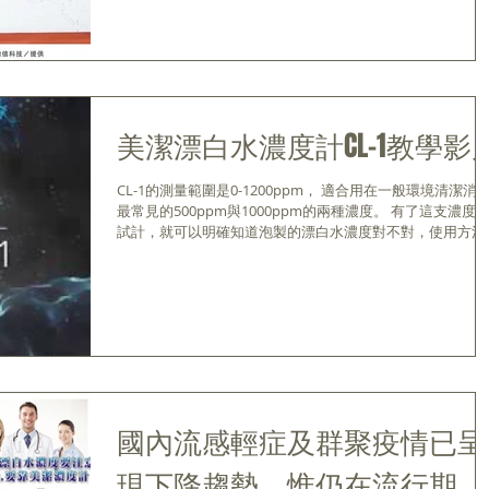
美潔漂白水濃度計CL-1教學影
CL-1的測量範圍是0-1200ppm， 適合用在一般環境清潔消
最常見的500ppm與1000ppm的兩種濃度。 有了這支濃度
試計，就可以明確知道泡製的漂白水濃度對不對，使用方法
級簡單，請看以下影片 如果您對於這個工具有興趣，歡迎來
電詢問，謝謝!...
國內流感輕症及群聚疫情已呈
現下降趨勢，惟仍在流行期，