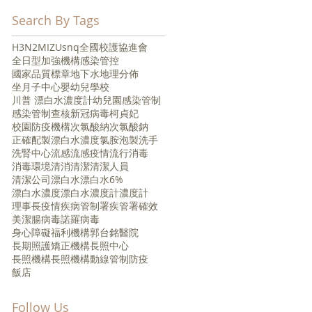
Search By Tags
H3N2
MIZU
snq
全國校護協進會
全日型
加強機構感染管控
國家品質標章
地下水
地理分佈
片
坐月子中心
嬰幼兒
學校
川普 漂白水濃度計
幼兒園
感染管制
感染管制查核
新冠病毒
柯貞妃
毒
校園防疫
機構
次氯酸納
次氯酸鈉
測
正確配製漂白水濃度
氯胺
泡製
洗手
超
洗腎中心
流感
流感疫情
流行
消毒
消毒環境
清消
清潔
清潔人員
清潔公司
漂白水
漂白水6%
漂白水濃度
漂白水濃度計
濃度計
理事長
疫情
疾病管制署
疾管署
確效
美潔
腸病毒
諾羅病毒
身心障礙福利機構
郭台銘
醫院
長期照護矯正機構
長照中心
長照機構
長照機構動線管制
防疫
飯店
Follow Us