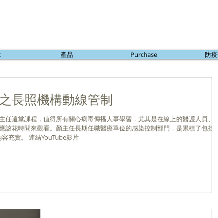
t
產品
Purchase
防疫
之長照機構動線管制
主任這堂課程，值得所有關心病毒傳播人事學習，尤其是在線上的醫護人員、
應該花時間來觀看。顏主任長期任職醫療單位的感染控制部門，是累積了包括
容充實。 連結YouTube影片