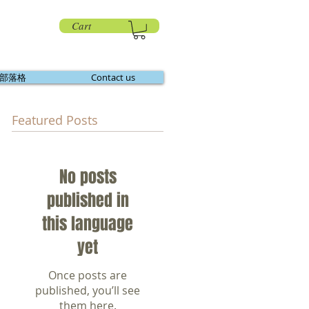
Cart
部落格
Contact us
Featured Posts
機
No posts
published in
this language
yet
Once posts are
published, you’ll see
them here.