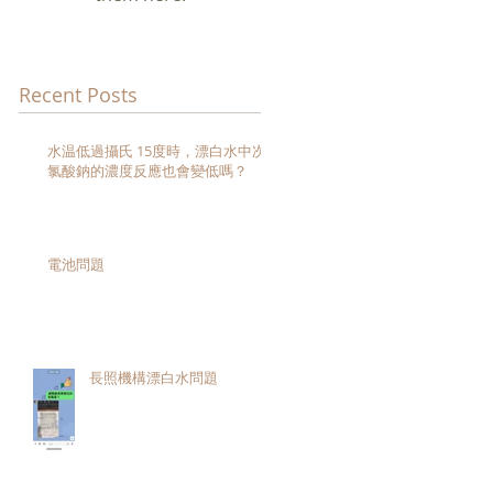
未
Recent Posts
水温低過攝氏 15度時，漂白水中次
氯酸鈉的濃度反應也會變低嗎？
電池問題
與
長照機構漂白水問題