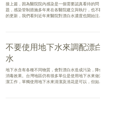
醫院清潔消毒所使用的漂白
水
接上篇，因為醫院院內感染是一個需要認真看待的問
題，感染管制措施多年來在各醫院建立與執行，也不斷
的更新，我們看到近年來醫院對漂白水濃度也開始注
意，懷疑廠商提供的濃度是否為穩定值，以下是收集了
一些發表在學術研討會的公開論文，至少有三家醫院，
都檢查出有問題，有一家醫院的結果更是驚...
不要使用地下水來調配漂白
水
地下水含有各種不同物質，會對漂白水造成污染，降低
消毒效果。台灣地區仍有很多單位是使用地下水來做清
潔工作，單獨使用地下水來清潔及澆花是可以，但如果
用來調配漂白水，依比例1:100希望得到500ppm的消毒
液是不可能的，因為地下水中含有多種礦物屬還原劑，
會將漂白水還原為不具消毒...