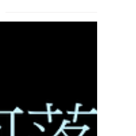
健康管理之責任。 《衛福部疾管署建議內容》消毒劑建
議使用500ppm漂白水【巿售家庭用漂白水濃度一般在5
至6%,以喝湯...